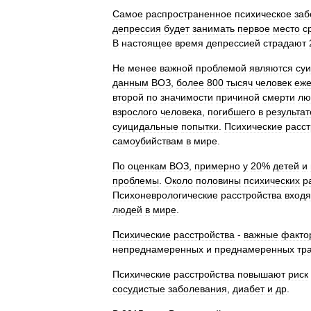
Самое
распространенное
психическое
заб
депрессия
будет
занимать
первое
место
с
В
настоящее
время
депрессией
страдают
Не
менее
важной
проблемой
являются
су
данным
ВОЗ
,
более
800
тысяч
человек
еже
второй
по
значимости
причиной
смерти
лю
взрослого
человека
,
погибшего
в
результат
суицидальные
попытки
.
Психические
расст
самоубийствам
в
мире
.
По
оценкам
ВОЗ
,
примерно
у
20
%
детей
и
проблемы
.
Около
половины
психических
р
Психоневрологические
расстройства
входя
людей
в
мире
.
Психические
расстройства
-
важные
факто
непреднамеренных
и
преднамеренных
тр
Психические
расстройства
повышают
риск
сосудистые
заболевания
,
диабет
и
др
.