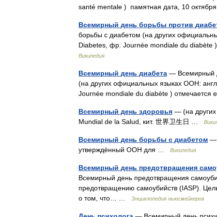
santé mentale ) памятная дата, 10 октяб
Всемирный день борьбы против диабе
борьбы с диабетом (на других официальных 
Diabetes, фр. Journée mondiale du diabèt
Википедия
Всемирный день диабета
— Всемирный д
(на других официальных языках ООН: англ. 
Journée mondiale du diabète ) отмечаетс
Всемирный день здоровья
— (на других 
Mundial de la Salud, кит. 世界卫生日 …
Вики
Всемирный день борьбы с диабетом
— 
утверждённый ООН для …
Википедия
Всемирный день предотвращения само
Всемирный день предотвращения самоуби
предотвращению самоубийств (IASP). Цел
о том, что… …
Энциклопедия ньюсмейкеров
День психолога
— Всемирный день психич