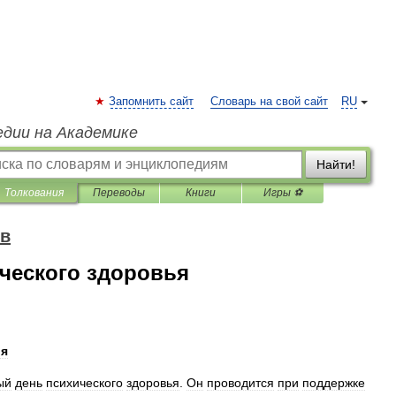
Запомнить сайт
Словарь на свой сайт
RU
едии на Академике
Найти!
Толкования
Переводы
Книги
Игры ⚽
ов
ческого здоровья
ья
ый
день
психического
здоровья
.
Он
проводится
при
поддержке