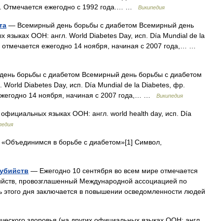
ря. Отмечается ежегодно с 1992 года.… …
Википедия
та
— Всемирный день борьбы с диабетом Всемирный день
языках ООН: англ. World Diabetes Day, исп. Día Mundial de la
e ) отмечается ежегодно 14 ноября, начиная с 2007 года,… …
ень борьбы с диабетом Всемирный день борьбы с диабетом
World Diabetes Day, исп. Día Mundial de la Diabetes, фр.
я ежегодно 14 ноября, начиная с 2007 года,… …
Википедия
официальных языках ООН: англ. world health day, исп. Día
педия
«Объединимся в борьбе с диабетом»[1] Символ,
убийств
— Ежегодно 10 сентября во всем мире отмечается
йств, провозглашенный Международной ассоциацией по
ь этого дня заключается в повышении осведомленности людей
еского здоровья (на других официальных языках ООН: англ.