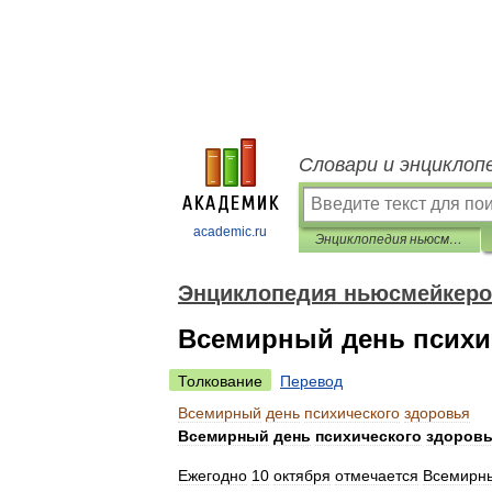
Словари и энциклоп
academic.ru
Энциклопедия ньюсмейкеров
Энциклопедия ньюсмейкер
Всемирный день психи
Толкование
Перевод
Всемирный
день
психического
здоровья
Всемирный
день
психического
здоров
Ежегодно
10
октября
отмечается
Всемирн