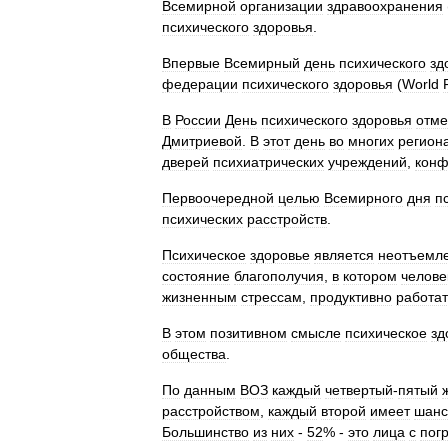
Всемирной
организации
здравоохранения
психического
здоровья
.
Впервые
Всемирный
день
психического
зд
федерации
психического
здоровья
(
World
В
России
День
психического
здоровья
отме
Дмитриевой
.
В
этот
день
во
многих
регион
дверей
психиатрических
учреждений
,
конф
Первоочередной
целью
Всемирного
дня
п
психических
расстройств
.
Психическое
здоровье
является
неотъемл
состояние
благополучия
,
в
котором
челове
жизненным
стрессам
,
продуктивно
работат
В
этом
позитивном
смысле
психическое
зд
общества
.
По
данным
ВОЗ
каждый
четвертый
-
пятый
расстройством
,
каждый
второй
имеет
шанс
Большинство
из
них
-
52
% -
это
лица
с
пог