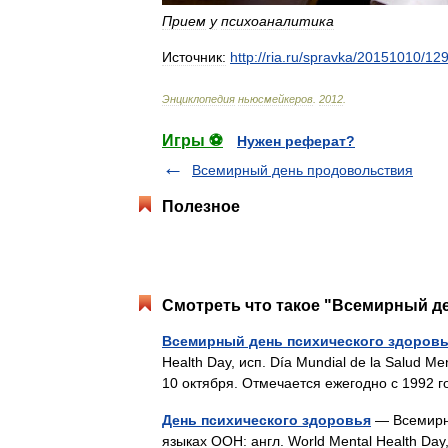
Прием
у
психоаналитика
Источник:
http:
//
ria
.
ru
/
spravka
/
20151010
/
12
Энциклопедия
ньюсмейкеров
.
2012
.
Игры ⚽
Нужен реферат?
Всемирный день продовольствия
Полезное
Смотреть что такое "Всемирный де
Всемирный день психического здоров
Health Day, исп. Día Mundial de la Salud Me
10 октября. Отмечается ежегодно с 1992
День психического здоровья
— Всемирны
языках ООН: англ. World Mental Health Day, 