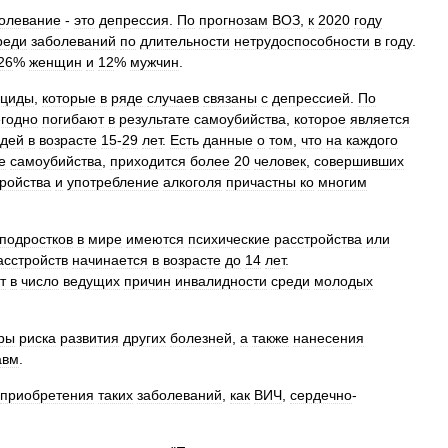
олевание
-
это
депрессия
.
По
прогнозам
ВОЗ
,
к
2020
году
реди
заболеваний
по
длительности
нетрудоспособности
в
году
.
26
%
женщин
и
12
%
мужчин
.
ициды
,
которые
в
ряде
случаев
связаны
с
депрессией
.
По
годно
погибают
в
результате
самоубийства
,
которое
является
дей
в
возрасте
15
-
29
лет
.
Есть
данные
о
том
,
что
на
каждого
е
самоубийства
,
приходится
более
20
человек
,
совершивших
ройства
и
употребление
алкоголя
причастны
ко
многим
подростков
в
мире
имеются
психические
расстройства
или
асстройств
начинается
в
возрасте
до
14
лет
.
т
в
число
ведущих
причин
инвалидности
среди
молодых
ры
риска
развития
других
болезней
,
а
также
нанесения
авм
.
приобретения
таких
заболеваний
,
как
ВИЧ
,
сердечно
-