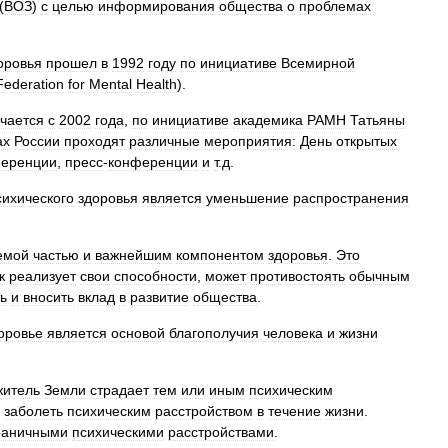
(
ВОЗ
)
с
целью
информирования
общества
о
проблемах
оровья
прошел
в
1992
году
по
инициативе
Всемирной
Federation
for
Mental
Health
).
чается
с
2002
года
,
по
инициативе
академика
РАМН
Татьяны
ах
России
проходят
различные
мероприятия:
День
открытых
еренции
,
пресс
-
конференции
и
т
.
д
.
сихического
здоровья
является
уменьшение
распространения
емой
частью
и
важнейшим
компонентом
здоровья
.
Это
к
реализует
свои
способности
,
может
противостоять
обычным
ь
и
вносить
вклад
в
развитие
общества
.
оровье
является
основой
благополучия
человека
и
жизни
житель
Земли
страдает
тем
или
иным
психическим
заболеть
психическим
расстройством
в
течение
жизни
.
раничными
психическими
расстройствами
.