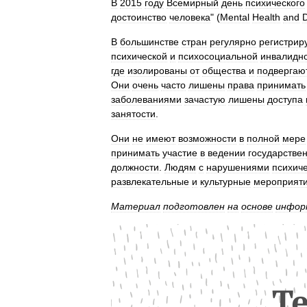
В
2015
году
Всемирный
день
психического
достоинство
человека
" (
Mental
Health
and
D
В
большинстве
стран
регулярно
регистрир
психической
и
психосоциальной
инвалидн
где
изолированы
от
общества
и
подвергаю
Они
очень
часто
лишены
права
принимать
заболеваниями
зачастую
лишены
доступа
занятости
.
Они
не
имеют
возможности
в
полной
мере
принимать
участие
в
ведении
государстве
должности
.
Людям
с
нарушениями
психиче
развлекательные
и
культурные
мероприят
Материал
подготовлен
на
основе
инфор