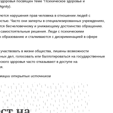
здоровья
посвящен
теме
"
Психическое
здоровье
и
ignity
).
уются
нарушения
прав
человека
в
отношении
людей
с
остью
.
Часто
они
заперты
в
специализированных
учреждениях
,
тся
бесчеловечному
и
унижающему
достоинство
обращению
.
самостоятельные
решения
.
Люди
с
психическими
к
образованию
и
сталкиваются
с
дискриминацией
в
сфере
участвовать
в
жизни
общества
,
лишены
возможности
нных
дел
,
голосовать
или
баллотироваться
на
государственные
ского
здоровья
часто
отказывают
в
доступе
на
ия
.
мации
открытых
источников